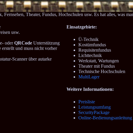
nk, Fernsehen, Theater, Fundus, Hochschulen usw. Es hat alles, was ma
e
Einsatzgebiete:
reisen usw.
Ü-Technik
e- oder
QRCode
Unterstützung
Kostümfundus
erstellt und muss nicht vorher
Requisitenfundus
Lichttechnik
tatur-Scanner über autarke
Werkstatt, Wartungen
Theater mit Fundus
Technische Hochschulen
MultiLager
Weitere Informationen:
Preisliste
Leistungsumfang
SecurityPackage
Online-Bedienungsanleitung