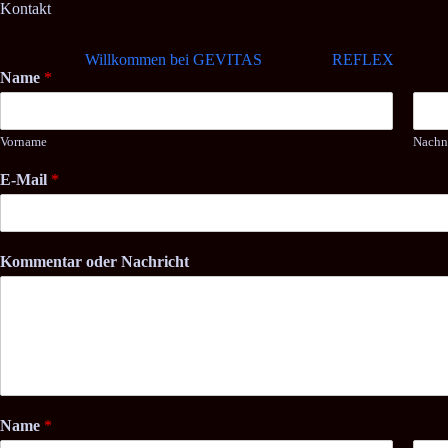
Zum
Kontakt
Inhalt
springen
Willkommen bei GEVITAS
REFLEX
Name
*
Vorname
Nach
E-Mail
*
Kommentar oder Nachricht
Name
*